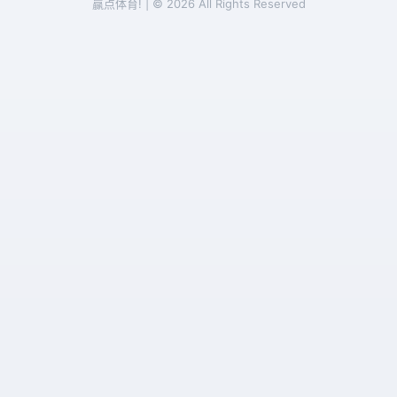
赢点体育! | © 2026 All Rights Reserved